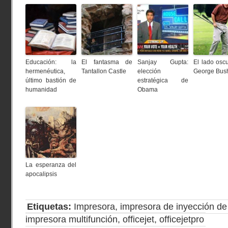
Educación: la
El fantasma de
Sanjay Gupta:
El lado osc
hermenéutica,
Tantallon Castle
elección
George Bus
último bastión de
estratégica de
humanidad
Obama
La esperanza del
apocalipsis
Etiquetas:
Impresora
,
impresora de inyección de 
impresora multifunción
,
officejet
,
officejetpro