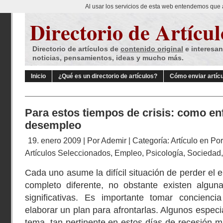
Al usar los servicios de esta web entendemos que 
Directorio de Artícul
Directorio de artículos de
contenido original
e interesan
noticias, pensamientos, ideas y mucho más.
Inicio
¿Qué es un directorio de artículos?
Cómo enviar artíc
Para estos tiempos de crisis: como enf
desempleo
19. enero 2009 | Por
Ademir
| Categoría:
Artículo en Po
Artículos Seleccionados
,
Empleo
,
Psicología
,
Sociedad
Cada uno asume la difícil situación de perder el
completo diferente, no obstante existen alguna
significativas. Es importante tomar concienc
elaborar un plan para afrontarlas. Algunos espec
tema, tan pertinente en estos días de recesión m